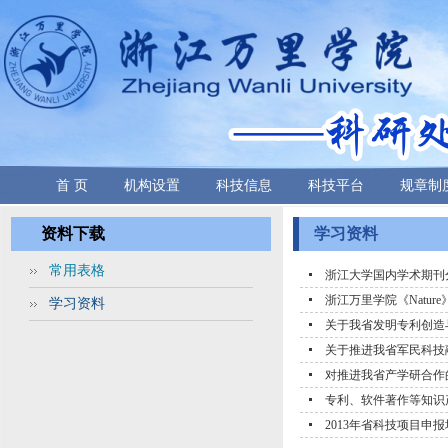
首 页
机构设置
科技信息
科技平台
规章制
资料下载
学习资料
常用表格
浙江大学国内学术期刊分
浙江万里学院《Nature》
学习资料
关于我省发明专利创造
关于推进我省军民科技
对推进我省产学研合作
专利、软件著作等知识
2013年省科技项目申