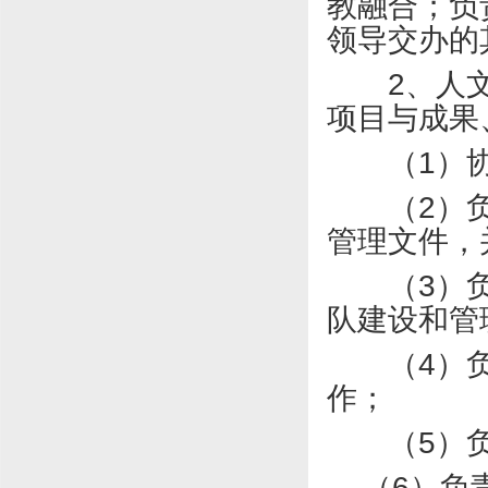
教融合；负
领导交办的
2
、人
项目与成果
（
1
）
（
2
）
管理文件，
（
3
）
队建设和管
（
4
）
作；
（
5
）
（
6
）负