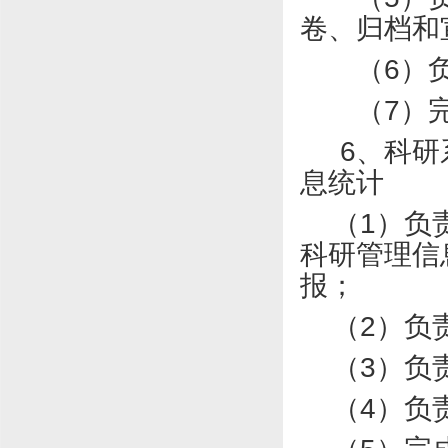
卷、归档和
（
6
）
（
7
）
6
、科研
息统计
（
1
）负
科研管理信
报；
（
2
）负
（
3
）负
（
4
）负