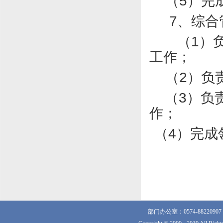
（
5
）完
7
、综合
（
1
）
工作；
（
2
）负
（
3
）负
作；
（
4
）完成
部门办公室：0574-882209