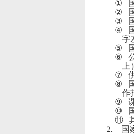
①
②
③
④
字
⑤
⑥
上
⑦
⑧
作
⑨
⑩
⑪
2.
国