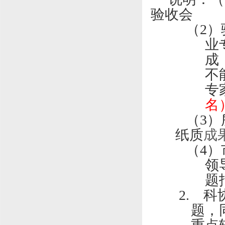
验收会
（
2
）
业
成
不
专
名
（
3
）
纸质
成
（
4
）
领
题
2.
科
题，