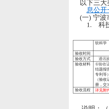
以下三大
息公开
(一)
宁波
1.
科
软科学
验收时间
验收方式
通讯
验收材料
①
验收
结题报
专利等
（验收
册，交
3
验收流程
详见附
说明：（