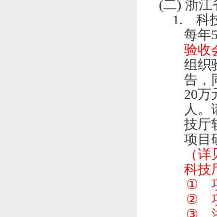
(二)
浙江
1.
科
每年
验收
组织
告
，
20
万
人。
技厅
项目
（详
科技
①
②
③