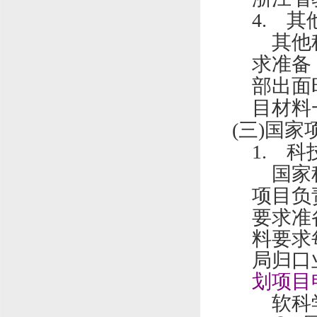
4.
其
其他
求准备
部出面
目材料
(三)
国家
1.
科
国家
项目负
要求准
料要求
局归口
划项目
软科