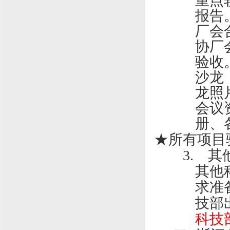
重点
报告
厂会
协厂
验收
沙龙
龙照
会议
册、
★所有项目
3.
其
其他
求准
技部
科技