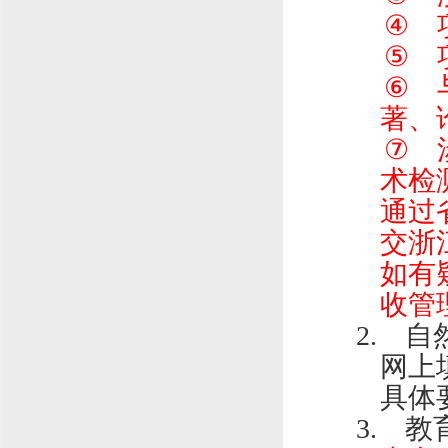
④
⑤
⑥
著、
⑦
术检
通过
交浙
如有
收管
2.
自
网上
具体
3.
教