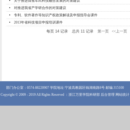
关于推进我省军民科技融合发展的对策建议
对推进我省产学研合作的对策建议
专利、软件著作等知识产权政策解读及申报指导会课件
2013年省科技项目申报培训课件
每页
14
记录
总共
11
记录
第一页
<<上一页
部门办公室：0574-88220907 学院地址:宁波高教园区钱湖南路8号 邮编:315100
Copyright © 2009 - 2019 All Rights Reserved ：浙江万里学院科研部 后台管理 网站统计