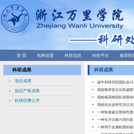
首 页
机构设置
科技信息
科技平台
规章制
科研成果
科研成果
项目成果
碳中和研究院团队在JA
我校教师首次在权威期
知识产权成果
我校杨震峰团队课题组
科研经费公开
我校包永波研究员以共同一
一种快速鉴定致病性香
一种全方位吸污清扫器
一种用于金属检测的探