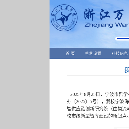
首 页
机构设置
科技信息
2025
年
8
月
25
日，宁波市哲学
办〔
2025
〕
5
号），我校宁波
智供应链创新研究院（由物流
校市级新型智库建设的新起点