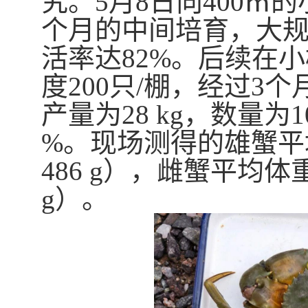
究。
5
月
8
日向
400
㎡的
个月的中间培育，大
活率达
82%
。后续在小
度
200
只
/
棚，经过
3
个
产量为
28 kg
，数量为
1
%
。现场测得的雄蟹平
486 g
），雌蟹平均体
g
）。