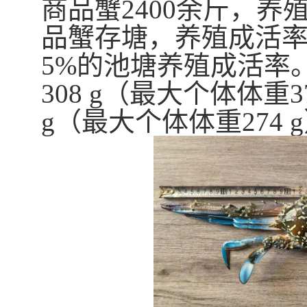
商品蟹
2400
余斤，养
品蟹存塘，养殖成活
5%
的池塘养殖成活率
308 g
（最大个体体重
3
g
（最大个体体重
274 g