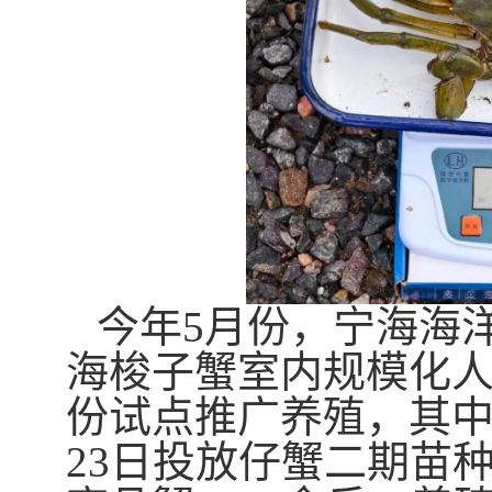
今年
5
月份，宁海海
海梭子蟹室内规模化
份试点推广养殖，其
23
日投放仔蟹二期苗