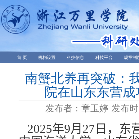
首 页
机构设置
科技信息
科技平台
规章制
南蟹北养再突破：
院在山东东营成
发布者：章玉婷
发布时间
2025
年
9
月
27
日，东